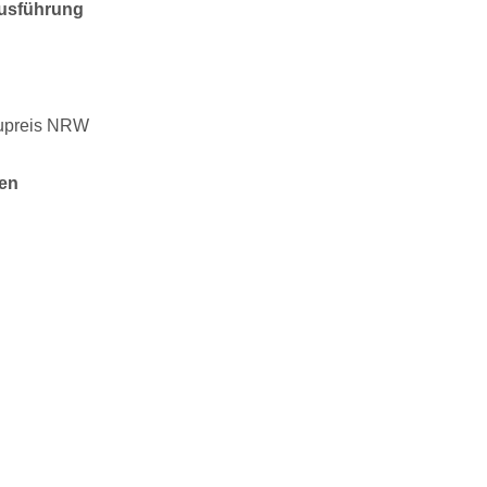
usführung
upreis NRW
en