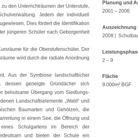
Planung und A
 zu den Unterrichträumen der Unterstufe,
2001 – 2006
chulverwaltung. Jedem der individuell
gewiesen. Dies fördert die Identifikation
Auszeichnung
 der jüngeren Schüler nach Geborgenheit
2008 | Schulba
Kursräume für die Oberstufenschüler. Der
Leistungsphas
tsräume wird durch die radiale Anordnung
2 – 9
it. Aus der Symbiose landschaftlicher
Fläche
, dessen geneigte Gründächer sich
9.000m² BGF
 der behutsame Übergang vom Siedlungs-
ndenen Landschaftselemente „Wald“ und
pischen Baumarten und Gehölzen, die
ammlung in einem See, die Öffnung und
eines Schulgartens im Bereich der
bedeutsam und bieten der Schule ein