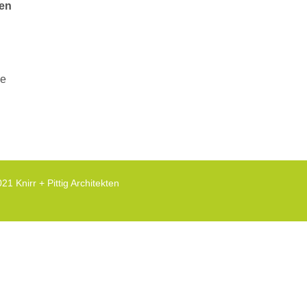
en
he
21 Knirr + Pittig Architekten