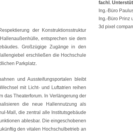
fachl. Unterst
Ing.-Büro Paul
Ing.-Büro Prinz 
3d pixel compan
pektierung der Konstruktionsstruktur
r Hallenaußenhülle, entsprechen sie dem
Gebäudes. Großzügige Zugänge in den
 Hallengiebel erschließen die Hochschule
lichen Parkplatz.
ahnen und Aussteifungsportalen bleibt
echsel mit Licht- und Luftatrien reihen
rum das Theaterforum. In Verlängerung der
nalisieren die neue Hallennutzung als
-Mall, die zentral alle Institutsgebäude
funktionen ablesbar. Die eingeschobenen
künftig den vitalen Hochschulbetrieb an