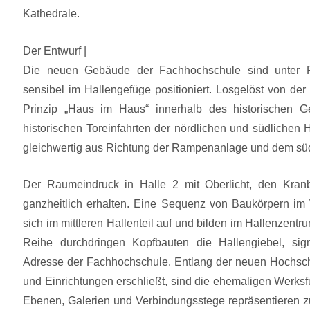
Kathedrale.
Der Entwurf |
Die neuen Gebäude der Fachhochschule sind unter Res
sensibel im Hallengefüge positioniert. Losgelöst von de
Prinzip „Haus im Haus“ innerhalb des historischen 
historischen Toreinfahrten der nördlichen und südlichen
gleichwertig aus Richtung der Rampenanlage und dem süd
Der Raumeindruck in Halle 2 mit Oberlicht, den Kranb
ganzheitlich erhalten. Eine Sequenz von Baukörpern im W
sich im mittleren Hallenteil auf und bilden im Hallenzent
Reihe durchdringen Kopfbauten die Hallengiebel, sig
Adresse der Fachhochschule. Entlang der neuen Hochschul
und Einrichtungen erschließt, sind die ehemaligen Werks
Ebenen, Galerien und Verbindungsstege repräsentieren zu