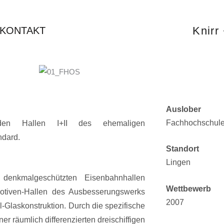
Knirr 
KONTAKT
Auslober
Fachhochschul
den Hallen I+II des ehemaligen
ndard.
Standort
Lingen
denkmalgeschützten Eisenbahnhallen
Wettbewerb
otiven-Hallen des Ausbesserungswerks
2007
hl-Glaskonstruktion. Durch die spezifische
r räumlich differenzierten dreischiffigen